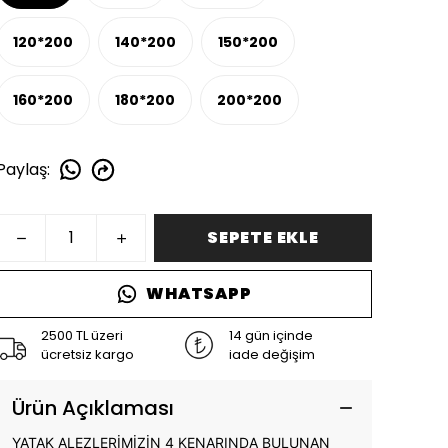
120*200
140*200
150*200
160*200
180*200
200*200
Paylaş
:
SEPETE EKLE
WHATSAPP
2500 TL üzeri
14 gün içinde
ücretsiz kargo
iade değişim
Ürün Açıklaması
YATAK ALEZLERİMİZİN 4 KENARINDA BULUNAN