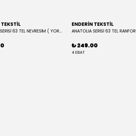
 TEKSTİL
ENDERİN TEKSTİL
ANATOLIA SERİSİ 63 TEL NEVRESİM ( YORGAN KILIFI )
00
₺ 249.00
4 EBAT