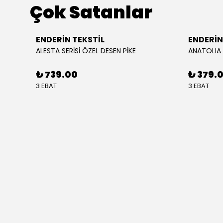
Çok Satanlar
ENDERİN TEKSTİL
ENDERİN
ALESTA SERİSİ ÖZEL DESEN PİKE
₺ 739.00
₺ 379.
3 EBAT
3 EBAT
BUFFLE SERİSİ YATAK PEDİ & YATAK BİRLEŞTİRİCİ