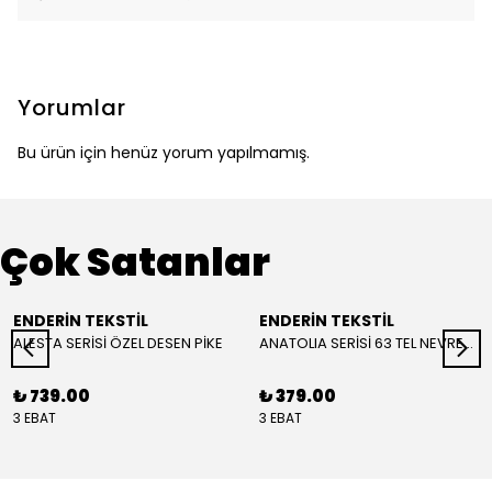
Yorumlar
Bu ürün için henüz yorum yapılmamış.
Çok Satanlar
ENDERİN TEKSTİL
ENDERİN TEKSTİL
ALESTA SERİSİ ÖZEL DESEN PİKE
ANATOLIA SERİSİ 63 TEL NEVRESİM ( YORGAN KILIFI )
₺ 739.00
₺ 379.00
3 EBAT
3 EBAT