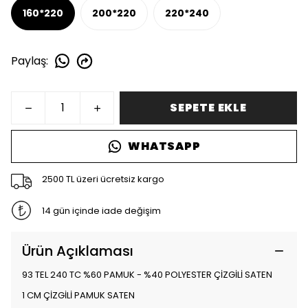
160*220
200*220
220*240
Paylaş
:
SEPETE EKLE
WHATSAPP
2500 TL üzeri ücretsiz kargo
14 gün içinde iade değişim
Ürün Açıklaması
93 TEL 240 TC %60 PAMUK - %40 POLYESTER ÇİZGİLİ SATEN
1 CM ÇİZGİLİ PAMUK SATEN