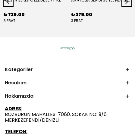
ALESTA SERİSİ ÖZEL DESEN PİKE
ANATOLIA SERİSİ 63 TEL NEVRESİM ( YORGAN KILIFI )
₺ 739.00
₺ 379.00
3 EBAT
3 EBAT
Kategoriler
Hesabım
Hakkımızda
ADRES:
BOZBURUN MAHALLESİ 7060. SOKAK NO: 9/6
MERKEZEFENDİ/DENİZLİ
TELEFON: