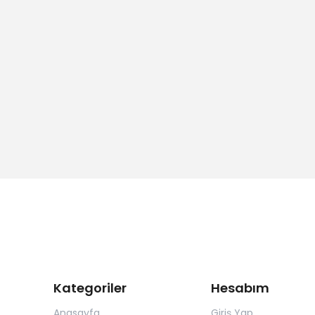
BUFFLE SERİSİ YATAK PEDİ & YATAK BİRLEŞTİRİCİ
Kategoriler
Hesabım
Anasayfa
Giriş Yap