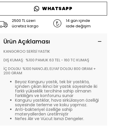
WHATSAPP
2500 TL üzeri
14 gün içinde
ücretsiz kargo
iade değişim
Ürün Açıklaması
KANGOROO SERİSİ YASTIK
DIŞ KUMAŞ: %100 PAMUK 63 TEL - 160 TC KUMAŞ
İÇ DOLGU: %100 NANOJEL ELYAF DOLGU 800 GRAM +
200 GRAM
Beyaz Kanguru yastık, tek bir yastıkta,
içinden çıkan ikinci bir yastık sayesinde iki
farklı yükseklik tercihine sahip olmanın
farklılığını ve konforunu sunar
Kanguru yastıklar, hava sirkülasyon özelliği
sayesinde terleme ve koku yapmaz.
Anti-bakteriyel özelliğe sahip
materyallerden üretilmiştir
Nefes Alır ve Vücut Isınızı Dengeler.