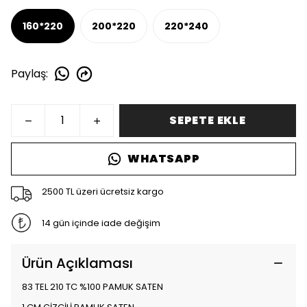
160*220
200*220
220*240
Paylaş
:
SEPETE EKLE
WHATSAPP
2500 TL üzeri ücretsiz kargo
14 gün içinde iade değişim
Ürün Açıklaması
83 TEL 210 TC %100 PAMUK SATEN