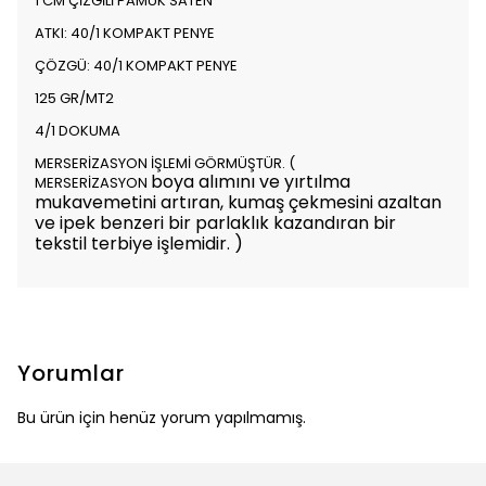
1 CM ÇİZGİLİ PAMUK SATEN
ATKI: 40/1 KOMPAKT PENYE
ÇÖZGÜ: 40/1 KOMPAKT PENYE
125 GR/MT2
4/1 DOKUMA
MERSERİZASYON İŞLEMİ GÖRMÜŞTÜR. (
boya alımını ve yırtılma
MERSERİZASYON
mukavemetini artıran, kumaş çekmesini azaltan
ve ipek benzeri bir parlaklık kazandıran bir
tekstil terbiye işlemidir. )
Yorumlar
Bu ürün için henüz yorum yapılmamış.