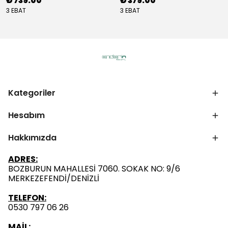
₺ 739.00
₺ 379.00
3 EBAT
3 EBAT
Kategoriler
Hesabım
Hakkımızda
ADRES:
BOZBURUN MAHALLESİ 7060. SOKAK NO: 9/6
MERKEZEFENDİ/DENİZLİ
TELEFON:
0530 797 06 26
MAİL: