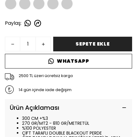
Paylaş
:
SEPETE EKLE
WHATSAPP
2500 TL üzeri ücretsiz kargo
14 gün içinde iade değişim
Ürün Açıklaması
300 CM +%3
270 GR/MT2 - 810 GR/METRETÜL
%100 POLYESTER
ÇİFT TARAFLI DOUBLE BLACKOUT PERDE