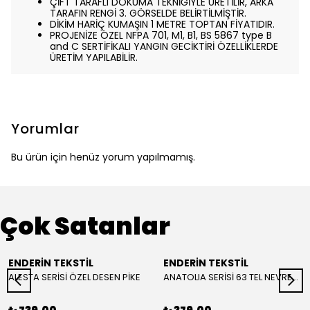
ÇİFT TARAFLI DOKUMA TEKNİĞİYLE ÜRETİLİR, ARKA
TARAFIN RENGİ 3. GÖRSELDE BELİRTİLMİŞTİR.
DİKİM HARİÇ KUMAŞIN 1 METRE TOPTAN FİYATIDIR.
PROJENİZE ÖZEL NFPA 701, M1, B1, BS 5867 type B
and C SERTİFİKALI YANGIN GECİKTİRİ ÖZELLİKLERDE
ÜRETİM YAPILABİLİR.
Yorumlar
Bu ürün için henüz yorum yapılmamış.
Çok Satanlar
ENDERİN TEKSTİL
ENDERİN TEKSTİL
ALESTA SERİSİ ÖZEL DESEN PİKE
ANATOLIA SERİSİ 63 TEL NEVRESİM ( YORGAN KILIFI )