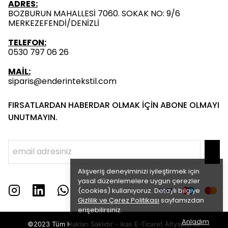
ADRES:
BOZBURUN MAHALLESİ 7060. SOKAK NO: 9/6
MERKEZEFENDİ/DENİZLİ
TELEFON:
0530 797 06 26
MAİL:
siparis@enderintekstil.com
FIRSATLARDAN HABERDAR OLMAK İÇİN ABONE OLMAYI
UNUTMAYIN.
Alışveriş deneyiminizi iyileştirmek için
yasal düzenlemelere uygun çerezler
(cookies) kullanıyoruz. Detaylı bilgiye
Gizlilik ve Çerez Politikası
sayfamızdan
erişebilirsiniz.
Anladım
©2023 Tüm Hakları Saklıdır - ikas E-Ticaret
Altyapısı ile